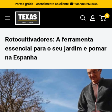
Saltar
Portes grátis - Atendimento ao cliente ☎ +34 988 253 045
para
Texas
0
o
Maquinaria
conteúdo
Rotocultivadores: A ferramenta
essencial para o seu jardim e pomar
na Espanha