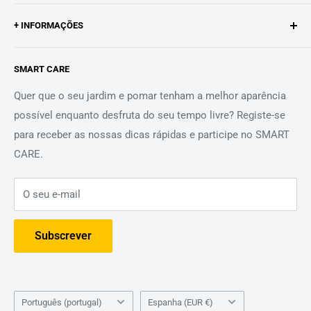
A Texas é um fabricante de máquinas para pomares e
+ INFORMAÇÕES
jardins.
A História do Texas
Desenvolvemos e produzimos na nossa unidade em
SMART CARE
Procurar
Odense, Dinamarca, para pessoas de todo o mundo que
preferem esquecer os problemas com as suas máquinas.
Contato
Quer que o seu jardim e pomar tenham a melhor aparência
possível enquanto desfruta do seu tempo livre? Registe-se
Aviso legal
O nosso distribuidor para a Península Ibérica, Comercial
para receber as nossas dicas rápidas e participe no SMART
Política de Cookies
Miño S.L. representa os nossos valores de qualidade e
CARE.
proximidade.
Condições de venda
Termos de Serviço
O seu e-mail
Política de Reembolso
Dicas
Subscrever
Idioma
País
Português (portugal)
Espanha (EUR €)