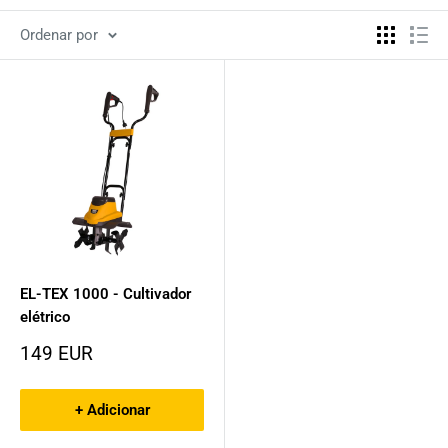
Ordenar por
EL-TEX 1000 - Cultivador
elétrico
Preço
149 EUR
de
promoção
+ Adicionar