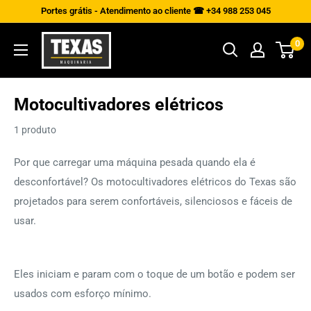
Saltar
Portes grátis - Atendimento ao cliente ☎ +34 988 253 045
para
Texas
0
o
Maquinaria
conteúdo
Motocultivadores elétricos
1 produto
Por que carregar uma máquina pesada quando ela é
desconfortável? Os motocultivadores elétricos do Texas são
projetados para serem confortáveis, silenciosos e fáceis de
usar.
Eles iniciam e param com o toque de um botão e podem ser
usados ​​com esforço mínimo.