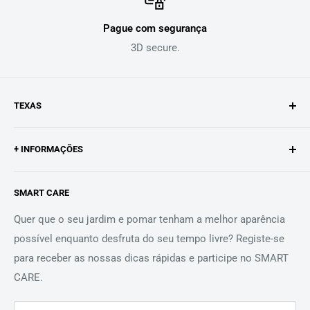
Pague com segurança
3D secure.
TEXAS
A Texas é um fabricante de máquinas para pomares e
+ INFORMAÇÕES
jardins.
A História do Texas
Desenvolvemos e produzimos na nossa unidade em
SMART CARE
Procurar
Odense, Dinamarca, para pessoas de todo o mundo que
preferem esquecer os problemas com as suas máquinas.
Contato
Quer que o seu jardim e pomar tenham a melhor aparência
possível enquanto desfruta do seu tempo livre? Registe-se
Aviso legal
O nosso distribuidor para a Península Ibérica, Comercial
para receber as nossas dicas rápidas e participe no SMART
Política de Cookies
Miño S.L. representa os nossos valores de qualidade e
CARE.
proximidade.
Condições de venda
Termos de Serviço