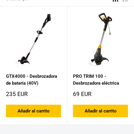
GTX4000 - Desbrozadora
PRO TRIM 100 -
de batería (40V)
Desbrozadora eléctrica
Precio
Precio
235 EUR
69 EUR
de
de
venta
venta
Añadir al carrito
Añadir al carrito