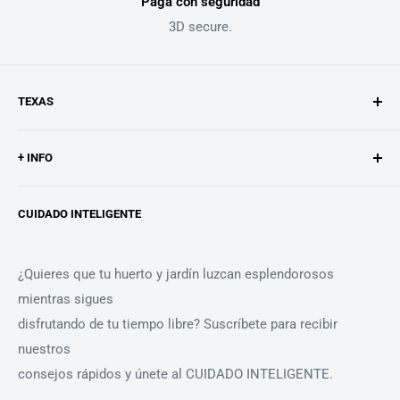
Paga con seguridad
3D secure.
TEXAS
Texas es un fabricante de máquinas de huerto y jardín.
+ INFO
Desarrollamos y producimos desde nuestra ubicación en
La historia de Texas
Odense, Dinamarca, para
CUIDADO INTELIGENTE
Búsqueda
personas de todo el mundo que eligen olvidarse de
problemas con su
Contacto
maquinaria.
¿Quieres que tu huerto y jardín luzcan esplendorosos
Aviso legal
mientras sigues
Política de cookies
Nuestro distribuidor para la península ibérica, Comercial
disfrutando de tu tiempo libre? Suscríbete para recibir
Condiciones de venta
Miño S.L. representa nuestros valores de calidad y
nuestros
Términos del servicio
cercanía.
consejos rápidos y únete al CUIDADO INTELIGENTE.
Política de reembolso