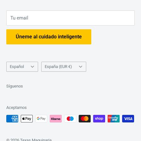
Consejos
Tu email
Úneme al cuidado inteligente
Idioma
País/región
Español
España (EUR €)
Síguenos
Aceptamos
© 2026 Texas Maquinaria