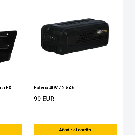
ada FX
Batería 40V / 2.5Ah
Precio
99 EUR
de
venta
Añadir al carrito