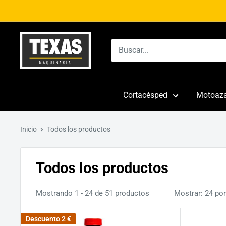
Ir
directamente
al
Texas
contenido
Maquinaria
Cortacésped
Motoaz
Inicio
Todos los productos
Todos los productos
Mostrando 1 - 24 de 51 productos
Mostrar: 24 por
Descuento
2 €