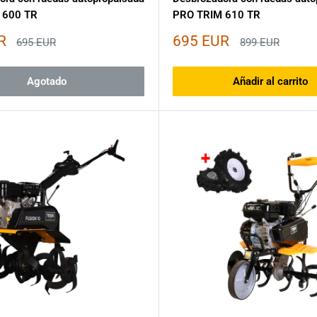
 600 TR
PRO TRIM 610 TR
Precio
R
695 EUR
Precio
Precio
695 EUR
899 EUR
habitual
habitual
de
venta
Agotado
Añadir al carrito