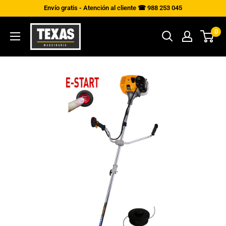
Ir
Envío gratis - Atención al cliente ☎ 988 253 045
directamente
Texas
0
al
Maquinaria
contenido