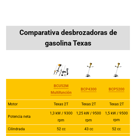
Comparativa desbrozadoras de
gasolina Texas
BCU52M
B
CP4300
BCP5200
Multifunción
Motor
Texas 2T
Texas 2T
Texas 2T
1,5 kW / 9500
1,3 kW / 9300
1,25 kW / 9500
Potencia neta
rpm
rpm
rpm
Cilindrada
52 cc
43 cc
52 cc