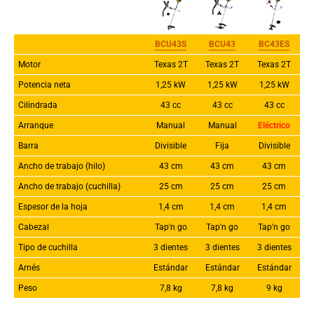
BCU43
S
BCU43
BC43ES
Motor
Texas 2T
Texas 2T
Texas 2T
Potencia neta
1,25 kW
1,25 kW
1,25 kW
Cilindrada
43 cc
43 cc
43 cc
Arranque
Manual
Manual
Eléctrico
Barra
Divisible
Fija
Divisible
Ancho de trabajo (hilo)
43 cm
43 cm
43 cm
Ancho de trabajo (cuchilla)
25 cm
25 cm
25 cm
Espesor de la hoja
1,4 cm
1,4 cm
1,4 cm
Cabezal
Tap'n go
Tap'n go
Tap'n go
Tipo de cuchilla
3 dientes
3 dientes
3 dientes
Arnés
Estándar
Estándar
Estándar
Peso
7,8 kg
7,8 kg
9 kg