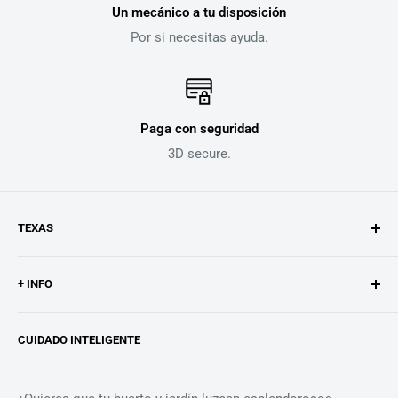
Un mecánico a tu disposición
Por si necesitas ayuda.
Paga con seguridad
3D secure.
TEXAS
Texas es un fabricante de máquinas de huerto y jardín.
+ INFO
Desarrollamos y producimos desde nuestra ubicación en
La historia de Texas
Odense, Dinamarca, para
CUIDADO INTELIGENTE
Búsqueda
personas de todo el mundo que eligen olvidarse de
problemas con su
Contacto
maquinaria.