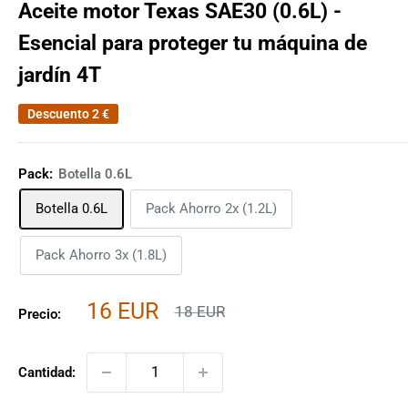
Aceite motor Texas SAE30 (0.6L) -
Esencial para proteger tu máquina de
jardín 4T
Descuento
2 €
Pack:
Botella 0.6L
Botella 0.6L
Pack Ahorro 2x (1.2L)
Pack Ahorro 3x (1.8L)
Precio
16 EUR
Precio
18 EUR
Precio:
habitual
de
venta
Cantidad: