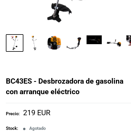
BC43ES - Desbrozadora de gasolina
con arranque eléctrico
Precio
219 EUR
Precio:
de
venta
Stock:
Agotado