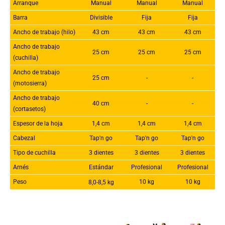
Arranque
Manual
Manual
Manual
Barra
Divisible
Fija
Fija
Ancho de trabajo (hilo)
43 cm
43 cm
43 cm
Ancho de trabajo
25 cm
25 cm
25 cm
(cuchilla)
Ancho de trabajo
25 cm
-
-
(motosierra)
Ancho de trabajo
40 cm
-
-
(cortasetos)
Espesor de la hoja
1,4 cm
1,4 cm
1,4 cm
Cabezal
Tap'n go
Tap'n go
Tap'n go
Tipo de cuchilla
3 dientes
3 dientes
3 dientes
Arnés
Estándar
Profesional
Profesional
Peso
10 kg
10 kg
8,0-8,5 kg