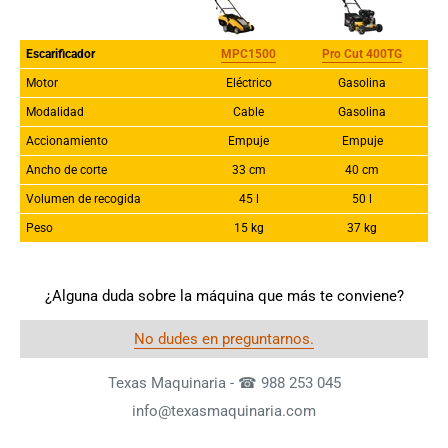
Escarificador
MPC1500
Pro Cut 400TG
Motor
Eléctrico
Gasolina
Modalidad
Cable
Gasolina
Accionamiento
Empuje
Empuje
Ancho de corte
33 cm
40 cm
Volumen de recogida
45 l
50 l
Peso
15 kg
37 kg
¿Alguna duda sobre la máquina que más te conviene?
No dudes en preguntarnos.
Texas Maquinaria - ☎ 988 253 045
info@texasmaquinaria.com