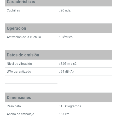
Características
Cuchillas
: 20 uds.
Operación
Activación de la cuchilla
: Eléctrico
Datos de emisión
Nivel de vibración
: 3,05 m / s2
LWA garantizado
: 94 dB (A)
Dimensiones
Peso neto
: 15 kilogramos
Ancho de embalaje
: 57 cm