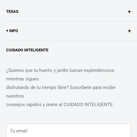
TEXAS
Texas es un fabricante de máquinas de huerto y jardín.
+ INFO
Desarrollamos y producimos desde nuestra ubicación en
La historia de Texas
Odense, Dinamarca, para
CUIDADO INTELIGENTE
Búsqueda
personas de todo el mundo que eligen olvidarse de
problemas con su
Contacto
maquinaria.
¿Quieres que tu huerto y jardín luzcan esplendorosos
Aviso legal
mientras sigues
Política de cookies
Nuestro distribuidor para la península ibérica, Comercial
disfrutando de tu tiempo libre? Suscríbete para recibir
Condiciones de venta
Miño S.L. representa nuestros valores de calidad y
nuestros
Términos del servicio
cercanía.
consejos rápidos y únete al CUIDADO INTELIGENTE.
Política de reembolso
Consejos
Tu email