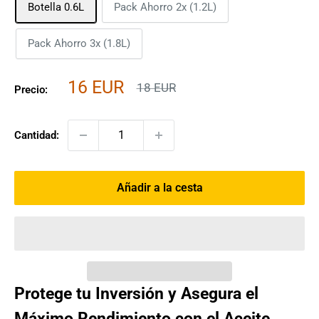
Botella 0.6L
Pack Ahorro 2x (1.2L)
Pack Ahorro 3x (1.8L)
Precio
16 EUR
Precio
18 EUR
Precio:
habitual
de
venta
Cantidad:
Añadir a la cesta
Protege tu Inversión y Asegura el
Máximo Rendimiento con el Aceite