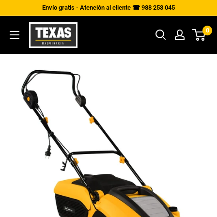
Ir
Envío gratis - Atención al cliente ☎ 988 253 045
directamente
Texas
0
al
Maquinaria
contenido