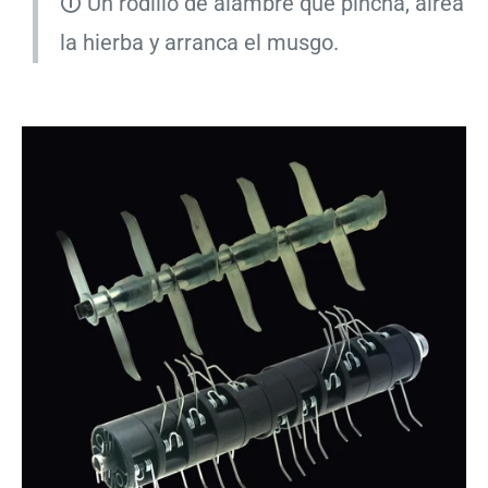
Un rodillo de alambre que pincha, airea
🛈
la hierba y arranca el musgo.