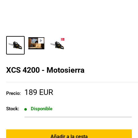
XCS 4200 - Motosierra
Precio
189 EUR
Precio:
de
venta
Stock:
Disponible
Añadir a la cesta