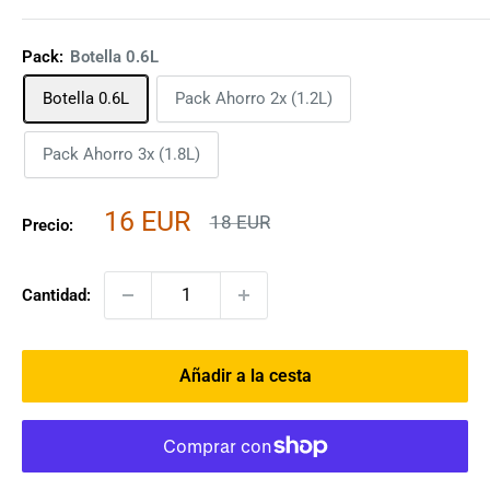
Pack:
Botella 0.6L
Botella 0.6L
Pack Ahorro 2x (1.2L)
Pack Ahorro 3x (1.8L)
Precio
16 EUR
Precio
18 EUR
Precio:
habitual
de
venta
Cantidad:
Añadir a la cesta