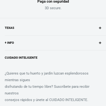
Paga con seguridad
3D secure.
TEXAS
Texas es un fabricante de máquinas de huerto y jardín.
+ INFO
Desarrollamos y producimos desde nuestra ubicación en
La historia de Texas
Odense, Dinamarca, para
CUIDADO INTELIGENTE
Búsqueda
personas de todo el mundo que eligen olvidarse de
problemas con su
Contacto
maquinaria.
¿Quieres que tu huerto y jardín luzcan esplendorosos
Aviso legal
mientras sigues
Política de cookies
Nuestro distribuidor para la península ibérica, Comercial
disfrutando de tu tiempo libre? Suscríbete para recibir
Condiciones de venta
Miño S.L. representa nuestros valores de calidad y
nuestros
Términos del servicio
cercanía.
consejos rápidos y únete al CUIDADO INTELIGENTE.
Política de reembolso