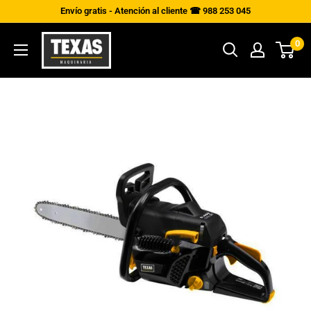
Ir
Envío gratis - Atención al cliente ☎ 988 253 045
directamente
Texas
0
al
Maquinaria
contenido