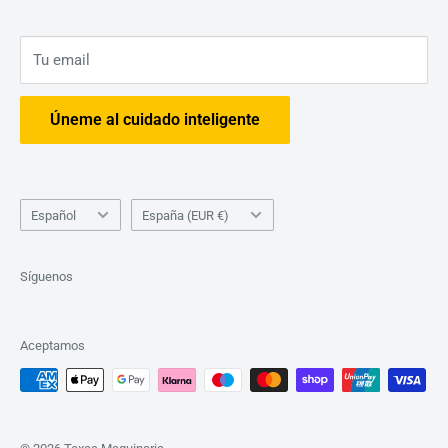
Consejos
Tu email
Úneme al cuidado inteligente
Idioma
País/región
Español
España (EUR €)
Síguenos
Aceptamos